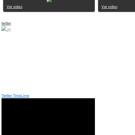
Ver video
Ver video
twitter
@
Twitter TimeLime